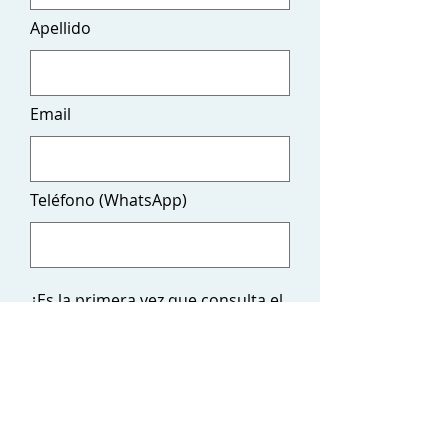
Apellido
Email
Teléfono (WhatsApp)
¿Es la primera vez que consulta el
estado de su trámite?
*
Sí
No
Escriba su Consulta: