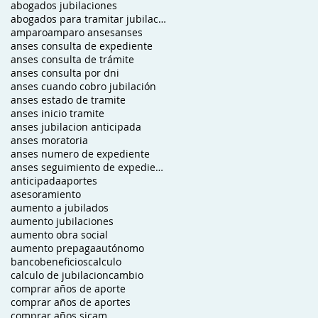
abogados jubilaciones
abogados para tramitar jubilacion
amparo
amparo anses
anses
anses consulta de expediente
anses consulta de trámite
anses consulta por dni
anses cuando cobro jubilación
anses estado de tramite
anses inicio tramite
anses jubilacion anticipada
anses moratoria
anses numero de expediente
anses seguimiento de expediente
anticipada
aportes
asesoramiento
aumento a jubilados
aumento jubilaciones
aumento obra social
aumento prepaga
autónomo
banco
beneficios
calculo
calculo de jubilacion
cambio
comprar años de aporte
comprar años de aportes
comprar años sicam