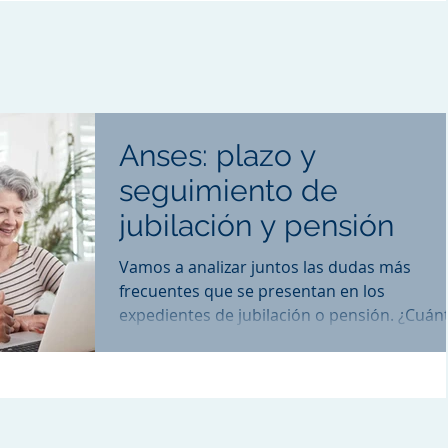
Anses: plazo y
seguimiento de
jubilación y pensión
Vamos a analizar juntos las dudas más
frecuentes que se presentan en los
expedientes de jubilación o pensión. ¿Cuán
demora una...