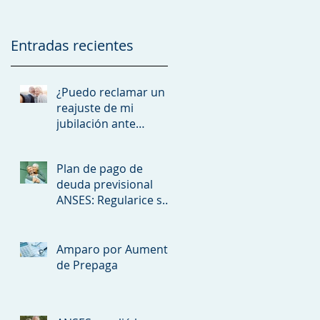
Entradas recientes
¿Puedo reclamar un
reajuste de mi
jubilación ante
ANSES?
Plan de pago de
deuda previsional
ANSES: Regularice sus
aportes y asegure su
to
futura jubilación
Amparo por Aumento
de Prepaga