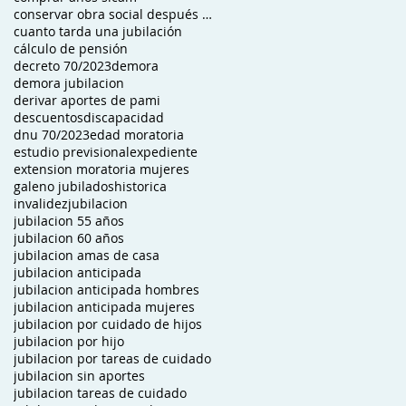
conservar obra social después de jubilado
cuanto tarda una jubilación
cálculo de pensión
decreto 70/2023
demora
demora jubilacion
derivar aportes de pami
descuentos
discapacidad
dnu 70/2023
edad moratoria
estudio previsional
expediente
extension moratoria mujeres
galeno jubilados
historica
invalidez
jubilacion
jubilacion 55 años
jubilacion 60 años
jubilacion amas de casa
jubilacion anticipada
jubilacion anticipada hombres
jubilacion anticipada mujeres
jubilacion por cuidado de hijos
jubilacion por hijo
jubilacion por tareas de cuidado
jubilacion sin aportes
jubilacion tareas de cuidado