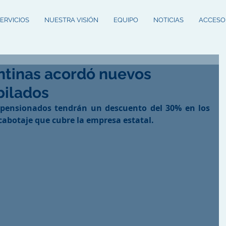
ERVICIOS
NUESTRA VISIÓN
EQUIPO
NOTICIAS
ACCESO
ntinas acordó nuevos
bilados
 pensionados tendrán un descuento del 30% en los 
 cabotaje que cubre la empresa estatal.