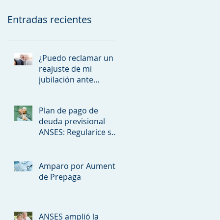
Entradas recientes
¿Puedo reclamar un
reajuste de mi
jubilación ante
ANSES?
Plan de pago de
deuda previsional
ANSES: Regularice sus
aportes y asegure su
futura jubilación
Amparo por Aumento
de Prepaga
ANSES amplió la