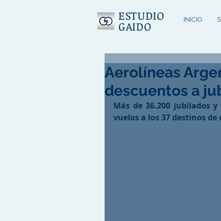
ESTUDIO
INICIO
S
GAIDO
Aerolíneas Arge
descuentos a ju
Más de 36.200 jubilados y
vuelos a los 37 destinos de