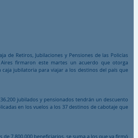
ja de Retiros, Jubilaciones y Pensiones de las Policías 
 Aires firmaron este martes un acuerdo que otorga 
 caja jubilatoria para viajar a los destinos del país que 
36.200 jubilados y pensionados tendrán un descuento 
licadas en los vuelos a los 37 destinos de cabotaje que 
 de 7.800.000 beneficiarios, se suma a los que ya firmó 