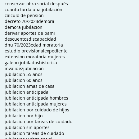
conservar obra social después de jubilado
cuanto tarda una jubilación
cálculo de pensión
decreto 70/2023
demora
demora jubilacion
derivar aportes de pami
descuentos
discapacidad
dnu 70/2023
edad moratoria
estudio previsional
expediente
extension moratoria mujeres
galeno jubilados
historica
invalidez
jubilacion
jubilacion 55 años
jubilacion 60 años
jubilacion amas de casa
jubilacion anticipada
jubilacion anticipada hombres
jubilacion anticipada mujeres
jubilacion por cuidado de hijos
jubilacion por hijo
jubilacion por tareas de cuidado
jubilacion sin aportes
jubilacion tareas de cuidado