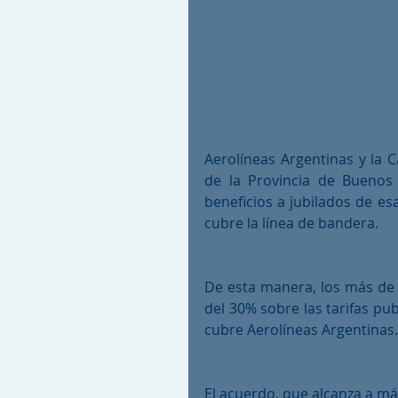
Aerolíneas Argentinas y la Ca
de la Provincia de Buenos
beneficios a jubilados de esa
cubre la línea de bandera.
De esta manera, los más de 
del 30% sobre las tarifas pub
cubre Aerolíneas Argentinas.
El acuerdo, que alcanza a más