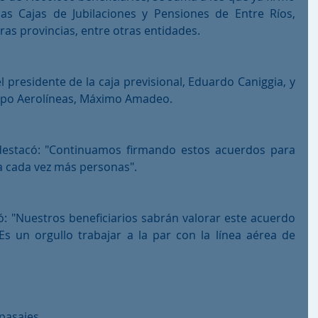
s Cajas de Jubilaciones y Pensiones de Entre Ríos, 
as provincias, entre otras entidades.
 presidente de la caja previsional, Eduardo Caniggia, y 
rupo Aerolíneas, Máximo Amadeo.
estacó: "Continuamos firmando estos acuerdos para 
 a cada vez más personas".
ó: "Nuestros beneficiarios sabrán valorar este acuerdo 
Es un orgullo trabajar a la par con la línea aérea de 
pasajes