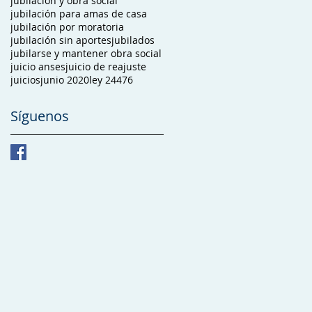
jubilacion y obra social
jubilación para amas de casa
jubilación por moratoria
jubilación sin aportes
jubilados
jubilarse y mantener obra social
juicio anses
juicio de reajuste
juicios
junio 2020
ley 24476
Síguenos