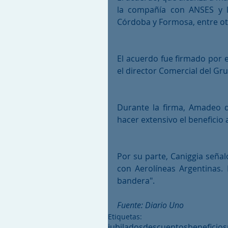
la compañía con ANSES y la
Córdoba y Formosa, entre otr
El acuerdo fue firmado por el
el director Comercial del G
Durante la firma, Amadeo d
hacer extensivo el beneficio
Por su parte, Caniggia señal
con Aerolíneas Argentinas. 
bandera".
Fuente: Diario Uno
Etiquetas:
jubilados
descuentos
beneficios