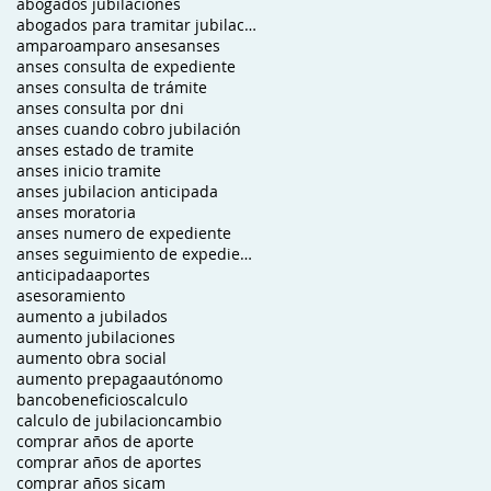
abogados jubilaciones
abogados para tramitar jubilacion
amparo
amparo anses
anses
anses consulta de expediente
anses consulta de trámite
anses consulta por dni
anses cuando cobro jubilación
anses estado de tramite
anses inicio tramite
anses jubilacion anticipada
anses moratoria
anses numero de expediente
anses seguimiento de expediente
anticipada
aportes
asesoramiento
aumento a jubilados
aumento jubilaciones
aumento obra social
aumento prepaga
autónomo
banco
beneficios
calculo
calculo de jubilacion
cambio
comprar años de aporte
comprar años de aportes
comprar años sicam